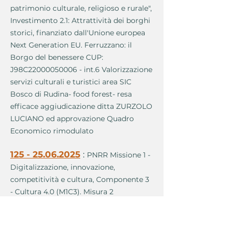
patrimonio culturale, religioso e rurale",
Investimento 2.1: Attrattività dei borghi
storici, finanziato dall'Unione europea
Next Generation EU. Ferruzzano: il
Borgo del benessere CUP:
J98C22000050006 - int.6 Valorizzazione
servizi culturali e turistici area SIC
Bosco di Rudina- food forest- resa
efficace aggiudicazione ditta ZURZOLO
LUCIANO ed approvazione Quadro
Economico rimodulato
125 - 25.06.2025
:
PNRR Missione 1 -
Digitalizzazione, innovazione,
competitività e cultura, Componente 3
- Cultura 4.0 (M1C3). Misura 2
"Rigenerazione di piccoli siti culturali,
patrimonio culturale, religioso e rurale",
Investimento 2.1: Attrattività dei borghi